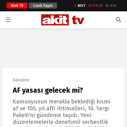
Web TV
Canlı Yayın
BIST
13.779,39
%-0.14
ARAMA YAP
Gündem
AF yasası gelecek mi?
Kamuoyunun merakla beklediği kısmi
af ve 100. yıl affı ihtimalleri, 10. Yargı
Paketi'ni gündeme taşıdı. Yeni
düzenlemelerle denetimli serbestlik