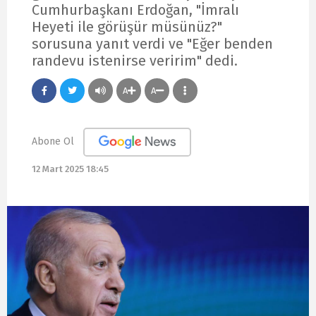
Cumhurbaşkanı Erdoğan, "İmralı
Heyeti ile görüşür müsünüz?"
sorusuna yanıt verdi ve "Eğer benden
randevu istenirse veririm" dedi.
A
A
Abone Ol
12 Mart 2025 18:45