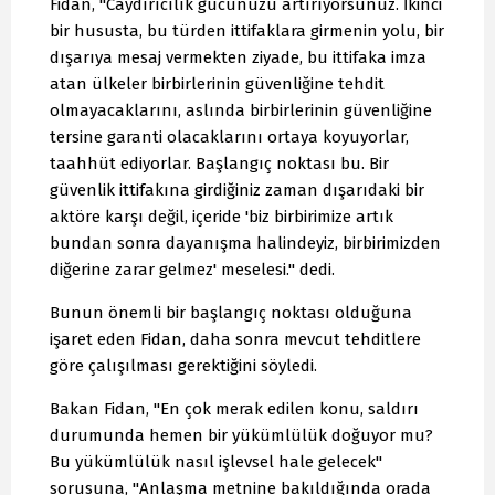
Fidan, "Caydırıcılık gücünüzü artırıyorsunuz. İkinci
bir hususta, bu türden ittifaklara girmenin yolu, bir
dışarıya mesaj vermekten ziyade, bu ittifaka imza
atan ülkeler birbirlerinin güvenliğine tehdit
olmayacaklarını, aslında birbirlerinin güvenliğine
tersine garanti olacaklarını ortaya koyuyorlar,
taahhüt ediyorlar. Başlangıç noktası bu. Bir
güvenlik ittifakına girdiğiniz zaman dışarıdaki bir
aktöre karşı değil, içeride 'biz birbirimize artık
bundan sonra dayanışma halindeyiz, birbirimizden
diğerine zarar gelmez' meselesi." dedi.
Bunun önemli bir başlangıç noktası olduğuna
işaret eden Fidan, daha sonra mevcut tehditlere
göre çalışılması gerektiğini söyledi.
Bakan Fidan, "En çok merak edilen konu, saldırı
durumunda hemen bir yükümlülük doğuyor mu?
Bu yükümlülük nasıl işlevsel hale gelecek"
sorusuna, "Anlaşma metnine bakıldığında orada