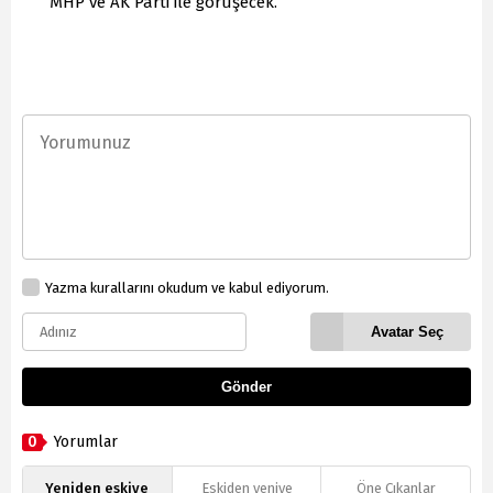
MHP ve AK Parti ile görüşecek.
Yazma kurallarını okudum ve kabul ediyorum.
Avatar Seç
Gönder
0
Yorumlar
Yeniden eskiye
Eskiden yeniye
Öne Çıkanlar