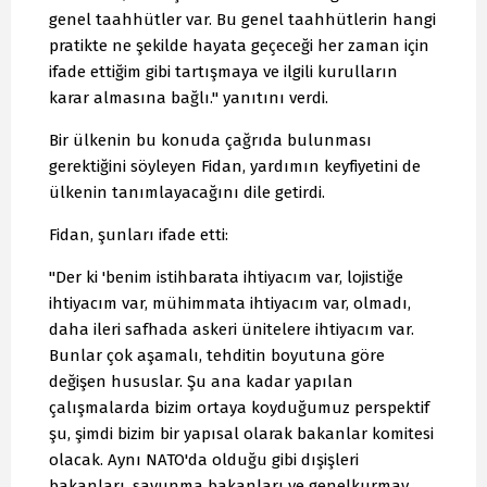
genel taahhütler var. Bu genel taahhütlerin hangi
pratikte ne şekilde hayata geçeceği her zaman için
ifade ettiğim gibi tartışmaya ve ilgili kurulların
karar almasına bağlı." yanıtını verdi.
Bir ülkenin bu konuda çağrıda bulunması
gerektiğini söyleyen Fidan, yardımın keyfiyetini de
ülkenin tanımlayacağını dile getirdi.
Fidan, şunları ifade etti:
"Der ki 'benim istihbarata ihtiyacım var, lojistiğe
ihtiyacım var, mühimmata ihtiyacım var, olmadı,
daha ileri safhada askeri ünitelere ihtiyacım var.
Bunlar çok aşamalı, tehditin boyutuna göre
değişen hususlar. Şu ana kadar yapılan
çalışmalarda bizim ortaya koyduğumuz perspektif
şu, şimdi bizim bir yapısal olarak bakanlar komitesi
olacak. Aynı NATO'da olduğu gibi dışişleri
bakanları, savunma bakanları ve genelkurmay