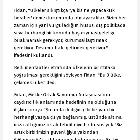
Fidan, "Ülkeler sıkıştıkça 'ya biz ne yapacaktık
beraber' deme durumunda olmayacaklar. Bizim her
zaman için yani vurguladığım husus, dış politikada
veya herhangi bir konuda başarıyı rastgeleliğe
bırakmamak gerekiyor, kurumsallaştırmak
gerekiyor. Devamlı hale getirmek gerekiyor."
ifadesini kullandı.
Belli menfaatler etrafında ülkelerin bir ittifaka
yoğrulması gerektiğini söyleyen Fidan, "Bu 3 ülke,
çekirdek ülke." dedi.
Fidan, Mekke Ortak Savunma Anlaşması'nın
caydırıcılık anlamında hedefinin ne olduğuna
ilişkin soruya "Şu anda dediğim gibi biz yani bir
herhangi yazıya çiziye bağlanmış, üstünde altına
imza attığımız ortak tehdit diye bir husus yok. 'Biz
artık birbirimizin güvenliğiyle yakından
ilgileneceğiz' taahhüdünde bulunuyoruz. Bu bir