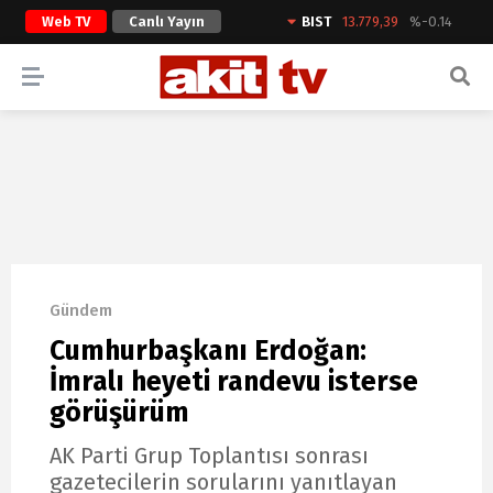
Web TV
Canlı Yayın
BIST
13.779,39
%-0.14
ARAMA YAP
Gündem
Cumhurbaşkanı Erdoğan:
İmralı heyeti randevu isterse
görüşürüm
AK Parti Grup Toplantısı sonrası
gazetecilerin sorularını yanıtlayan