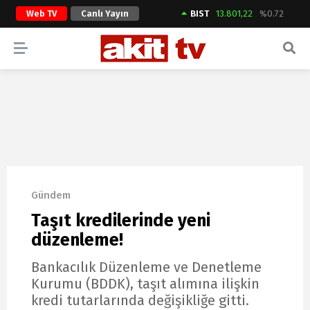
Web TV
Canlı Yayın
BIST
13.801,22
%0.72
ARAMA YAP
Gündem
Taşıt kredilerinde yeni
düzenleme!
Bankacılık Düzenleme ve Denetleme
Kurumu (BDDK), taşıt alımına ilişkin
kredi tutarlarında değişikliğe gitti.