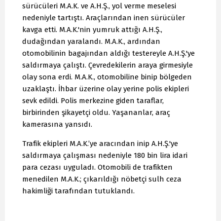
sürücüleri M.A.K. ve A.H.Ş., yol verme meselesi
nedeniyle tartıştı. Araçlarından inen sürücüler
kavga etti. M.A.K.'nin yumruk attığı A.H.Ş.,
dudağından yaralandı. M.A.K., ardından
otomobilinin bagajından aldığı testereyle A.H.Ş.'ye
saldırmaya çalıştı. Çevredekilerin araya girmesiyle
olay sona erdi. M.A.K., otomobiline binip bölgeden
uzaklaştı. İhbar üzerine olay yerine polis ekipleri
sevk edildi. Polis merkezine giden taraflar,
birbirinden şikayetçi oldu. Yaşananlar, araç
kamerasına yansıdı.
Trafik ekipleri M.A.K.’ye aracından inip A.H.Ş.'ye
saldırmaya çalışması nedeniyle 180 bin lira idari
para cezası uyguladı. Otomobili de trafikten
menedilen M.A.K.; çıkarıldığı nöbetçi sulh ceza
hakimliği tarafından tutuklandı.