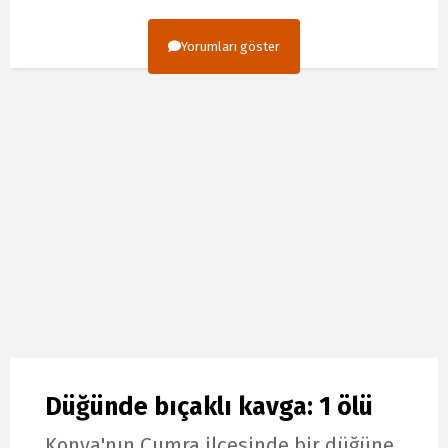
Yorumları göster
Düğünde bıçaklı kavga: 1 ölü
Konya'nın Çumra ilçesinde bir düğüne