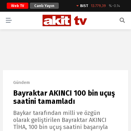
Web TV
Canlı Yayın
BIST
13.779,39
%-0.14
ARAMA YAP
Gündem
Bayraktar AKINCI 100 bin uçuş
saatini tamamladı
Baykar tarafından milli ve özgün
olarak geliştirilen Bayraktar AKINCI
TİHA, 100 bin uçuş saatini başarıyla