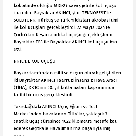
kokpitinde olduğu MIG-29 savaş jeti ile kol uçuşu
icra eden Bayraktar AKINCI, yine TEKNOFEST’te
SOLOTÜRK, Hürkuş ve Türk Yıldızları akrobasi timi
ile kol uçuşları gerçekleştirdi. 22 Mayıs 2024’te
Çorlu’dan Keşan’a intikal uçuşu gerçekleştiren
Bayraktar TB3 ile Bayraktar AKINCI kol uçuşu icra
etti.
KKTC'DE KOL UÇUŞU
Baykar tarafından milli ve özgün olarak geliştirilen
iki Bayraktar AKINCI Taarruzi İnsansız Hava Aracı
(TİHA), KKTC’nin 50. yıl kutlamaları kapsamında
tarihi bir uçuş gerçekleştirdi.
Tekirdağ’daki AKINCI Uçuş Eğitim ve Test
Merkezi’nden havalanan TİHA’lar, yaklaşık 3
saatlik uçuş süresince 1022 kilometre mesafe kat
ederek Geçitkale Havalimanı’na başarıyla iniş
yaptı.