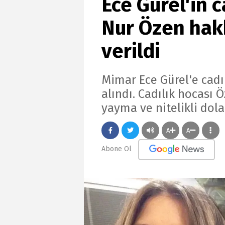
Ece Gürel'in c
Nur Özen hakk
verildi
Mimar Ece Gürel'e cadıl
alındı. Cadılık hocası Ö
yayma ve nitelikli dola
A
A
Abone Ol