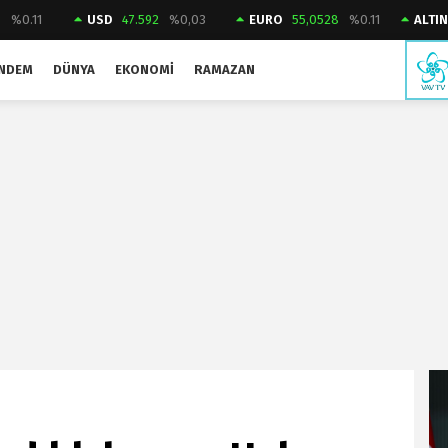
3
%0.11
USD
47.592
%0,03
EURO
55,0528
%0.11
ALTI
NDEM
DÜNYA
EKONOMI
RAMAZAN