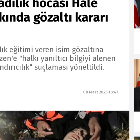
adılık hocası Hale
ında gözaltı kararı
ık eğitimi veren isim gözaltına
zen'e "halkı yanıltıcı bilgiyi alenen
ndırıcılık" suçlaması yöneltildi.
08 Mart 2025 18:47