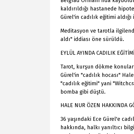
Belgrad Ormanı'nda kayboldu
kaldırıldığı hastanede hipot
Gürel'in cadılık eğitimi aldığı 
Meditasyon ve tarotla ilgilendiğ
aldı" iddiası öne sürüldü.
EYLÜL AYINDA CADILIK EĞİTİMİ
Tarot, kurşun dökme konularla
Gürel'in "cadılık hocası" Hal
"cadılık eğitimi" yani "Witch
bomba gibi düştü.
HALE NUR ÖZEN HAKKINDA GÖ
36 yaşındaki Ece Gürel'e cadıl
hakkında, halkı yanıltıcı bilg