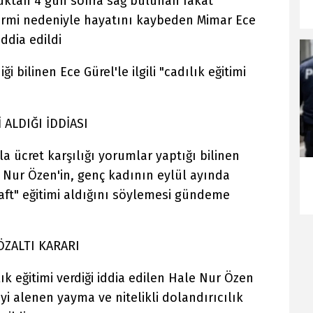
ktan 4 gün sonra sağ bulunan fakat
ermi nedeniyle hayatını kaybeden Mimar Ece
iddia edildi
i bilinen Ece Gürel'le ilgili "cadılık eğitimi
 ALDIĞI İDDİASI
 ücret karşılığı yorumlar yaptığı bilinen
e Nur Özen'in, genç kadının eylül ayında
craft" eğitimi aldığını söylemesi gündeme
ZALTI KARARI
ık eğitimi verdiği iddia edilen Hale Nur Özen
iyi alenen yayma ve nitelikli dolandırıcılık