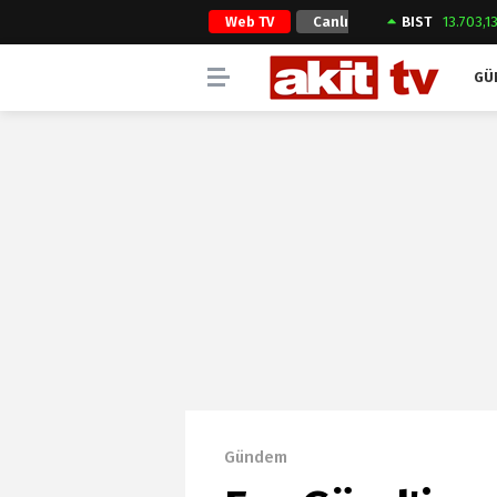
Web TV
Canlı
BIST
13.703,1
Yayın
GÜ
Gündem