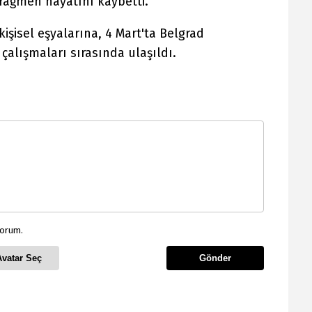
rağmen hayatını kaybetti.
kişisel eşyalarına, 4 Mart'ta Belgrad
alışmaları sırasında ulaşıldı.
yorum.
Avatar Seç
Gönder