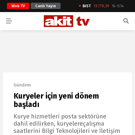
Web TV
Canlı Yayın
BIST
13.779,39
%-0.14
ARAMA YAP
Gündem
Kuryeler için yeni dönem
başladı
Kurye hizmetleri posta sektörüne
dahil edilirken, kuryelereçalışma
saatlerini Bilgi Teknolojileri ve İletişim