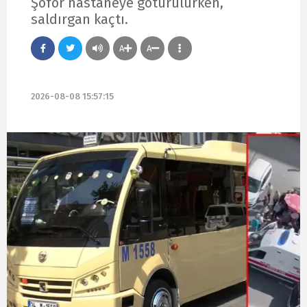
Şoför hastaneye götürülürken,
saldırgan kaçtı.
A
A
2026-08-08 15:57:15