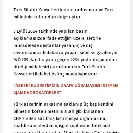
Türk Silahlı Kuvvetleri kanun ordusudur ve Türk
milletinin ruhundan doğmuştur.
3 Eylül 2024 tarihinde yapılan basın
açıklamamızda ifade ettiğim üzere, terörle
mücadelede destanlar yazan, iç ve dış
savunmamızı fedakarca yapan, şehit ve gazileriyle
M.Ö.209’dan bu yana geçen 2234 yıldır düşmanları
titretip milletimizi gururlandıran Türk Silahlı
Kuvvetleri ilelebet övünç madalyamızdır.
"ASKERİ KUDRETİMİZİN ZAAFA UĞRAMASINI İSTEYEN
AJAN PVOROKATÖRLER"
Türk askerinin arkasına saklanıp üç beş kendini
bilmezin korsan metnini silah gibi kullanan
CHP’sinden satılmış kimi medya organlarına,
kiralık kalemlerden iç işgal cephesine tahkimat
yapan alçaklara kadar “Mustafa Kemal”in askeriyiz