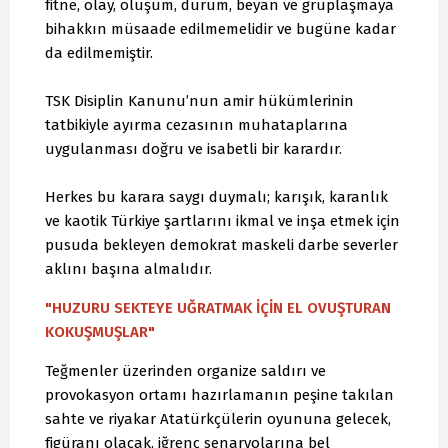
fitne, olay, oluşum, durum, beyan ve gruplaşmaya
bihakkın müsaade edilmemelidir ve bugüne kadar
da edilmemiştir.
TSK Disiplin Kanunu’nun amir hükümlerinin
tatbikiyle ayırma cezasının muhataplarına
uygulanması doğru ve isabetli bir karardır.
Herkes bu karara saygı duymalı; karışık, karanlık
ve kaotik Türkiye şartlarını ikmal ve inşa etmek için
pusuda bekleyen demokrat maskeli darbe severler
aklını başına almalıdır.
"HUZURU SEKTEYE UĞRATMAK İÇİN EL OVUŞTURAN
KOKUŞMUŞLAR"
Teğmenler üzerinden organize saldırı ve
provokasyon ortamı hazırlamanın peşine takılan
sahte ve riyakar Atatürkçülerin oyununa gelecek,
figüranı olacak, iğrenç senaryolarına bel