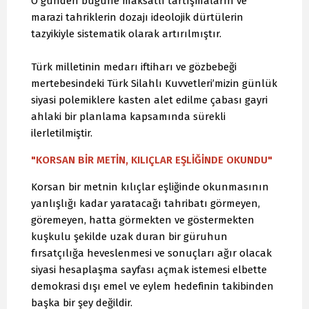
O günden bugüne maksatlı tartışmaların ve
marazi tahriklerin dozajı ideolojik dürtülerin
tazyikiyle sistematik olarak artırılmıştır.
Türk milletinin medarı iftiharı ve gözbebeği
mertebesindeki Türk Silahlı Kuvvetleri’mizin günlük
siyasi polemiklere kasten alet edilme çabası gayri
ahlaki bir planlama kapsamında sürekli
ilerletilmiştir.
"KORSAN BİR METİN, KILIÇLAR EŞLİĞİNDE OKUNDU"
Korsan bir metnin kılıçlar eşliğinde okunmasının
yanlışlığı kadar yaratacağı tahribatı görmeyen,
göremeyen, hatta görmekten ve göstermekten
kuşkulu şekilde uzak duran bir güruhun
fırsatçılığa heveslenmesi ve sonuçları ağır olacak
siyasi hesaplaşma sayfası açmak istemesi elbette
demokrasi dışı emel ve eylem hedefinin takibinden
başka bir şey değildir.