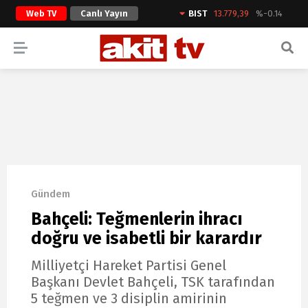
Web TV
Canlı Yayın
BIST
13.779,39
%-0.14
ARAMA YAP
Gündem
Bahçeli: Teğmenlerin ihracı
doğru ve isabetli bir karardır
Milliyetçi Hareket Partisi Genel
Başkanı Devlet Bahçeli, TSK tarafından
5 teğmen ve 3 disiplin amirinin