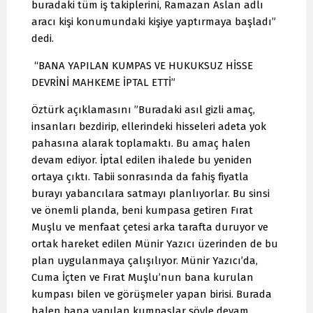
buradaki tüm iş takiplerini, Ramazan Aslan adlı
aracı kişi konumundaki kişiye yaptırmaya başladı”
dedi.
“BANA YAPILAN KUMPAS VE HUKUKSUZ HİSSE
DEVRİNİ MAHKEME İPTAL ETTİ”
Öztürk açıklamasını ”Buradaki asıl gizli amaç,
insanları bezdirip, ellerindeki hisseleri adeta yok
pahasına alarak toplamaktı. Bu amaç halen
devam ediyor. İptal edilen ihalede bu yeniden
ortaya çıktı. Tabii sonrasında da fahiş fiyatla
burayı yabancılara satmayı planlıyorlar. Bu sinsi
ve önemli planda, beni kumpasa getiren Fırat
Muşlu ve menfaat çetesi arka tarafta duruyor ve
ortak hareket edilen Münir Yazıcı üzerinden de bu
plan uygulanmaya çalışılıyor. Münir Yazıcı’da,
Cuma İçten ve Fırat Muşlu’nun bana kurulan
kumpası bilen ve görüşmeler yapan birisi. Burada
halen bana yapılan kumpaslar şöyle devam