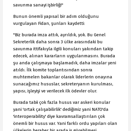
savunma sanayi işbirliği"
Bunun önemli yapısal bir adım olduğunu
vurgulayan Fidan, şunları kaydetti:
"Biz burada imza attık, ayrıldık, yok. Bu Genel
Sekreterlik daha sonra 3 ülke arasındaki bu
savunma ittifakıyla ilgili konuları yakından takip
edecek, alınan kararların uygulanmasını. Burada
şu anda çalışmaya başlamadık, daha imzalar yeni
atıldı. İlk komite toplantısından sonra
muhtemelen bakanlar olarak liderlerin onayına
sunacağımız hususlar, sekreteryanın kurulması,
yapısı, işleyişi ve verilecek ilk ödevler olur.
Burada tabii çok fazla husus var askeri konular
yani 'ortak çalışabilirlik' dediğimiz yani NATO'da
'interoperability' diye kavramsallaştırılan çok
önemli bir husus var. Yani farklı ordu yapıları olan
ülkelerin beraber bir arada iş görebilmesi,