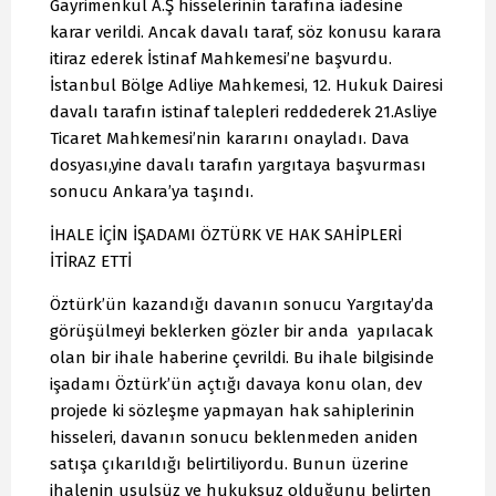
Gayrimenkul A.Ş hisselerinin tarafına iadesine
karar verildi. Ancak davalı taraf, söz konusu karara
itiraz ederek İstinaf Mahkemesi’ne başvurdu.
İstanbul Bölge Adliye Mahkemesi, 12. Hukuk Dairesi
davalı tarafın istinaf talepleri reddederek 21.Asliye
Ticaret Mahkemesi’nin kararını onayladı. Dava
dosyası,yine davalı tarafın yargıtaya başvurması
sonucu Ankara’ya taşındı.
İHALE İÇİN İŞADAMI ÖZTÜRK VE HAK SAHİPLERİ
İTİRAZ ETTİ
Öztürk’ün kazandığı davanın sonucu Yargıtay’da
görüşülmeyi beklerken gözler bir anda yapılacak
olan bir ihale haberine çevrildi. Bu ihale bilgisinde
işadamı Öztürk’ün açtığı davaya konu olan, dev
projede ki sözleşme yapmayan hak sahiplerinin
hisseleri, davanın sonucu beklenmeden aniden
satışa çıkarıldığı belirtiliyordu. Bunun üzerine
ihalenin usulsüz ve hukuksuz olduğunu belirten