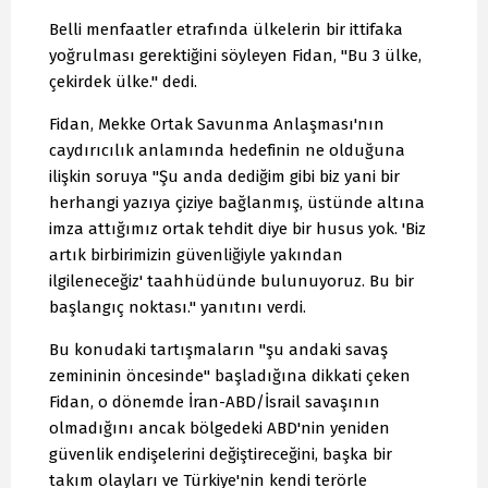
Belli menfaatler etrafında ülkelerin bir ittifaka
yoğrulması gerektiğini söyleyen Fidan, "Bu 3 ülke,
çekirdek ülke." dedi.
Fidan, Mekke Ortak Savunma Anlaşması'nın
caydırıcılık anlamında hedefinin ne olduğuna
ilişkin soruya "Şu anda dediğim gibi biz yani bir
herhangi yazıya çiziye bağlanmış, üstünde altına
imza attığımız ortak tehdit diye bir husus yok. 'Biz
artık birbirimizin güvenliğiyle yakından
ilgileneceğiz' taahhüdünde bulunuyoruz. Bu bir
başlangıç noktası." yanıtını verdi.
Bu konudaki tartışmaların "şu andaki savaş
zemininin öncesinde" başladığına dikkati çeken
Fidan, o dönemde İran-ABD/İsrail savaşının
olmadığını ancak bölgedeki ABD'nin yeniden
güvenlik endişelerini değiştireceğini, başka bir
takım olayları ve Türkiye'nin kendi terörle