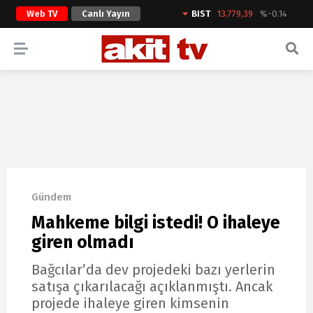
Web TV
Canlı Yayın
BIST
13.779,39
%-0.14
ARAMA YAP
Gündem
Mahkeme bilgi istedi! O ihaleye
giren olmadı
Bağcılar’da dev projedeki bazı yerlerin
satışa çıkarılacağı açıklanmıştı. Ancak
projede ihaleye giren kimsenin