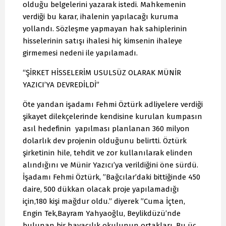
olduğu belgelerini yazarak istedi. Mahkemenin
verdiği bu karar, ihalenin yapılacağı kuruma
yollandı. Sözleşme yapmayan hak sahiplerinin
hisselerinin satışı ihalesi hiç kimsenin ihaleye
girmemesi nedeni ile yapılamadı.
“ŞİRKET HİSSELERİM USULSÜZ OLARAK MÜNİR
YAZICI’YA DEVREDİLDİ”
Öte yandan işadamı Fehmi Öztürk adliyelere verdiği
şikayet dilekçelerinde kendisine kurulan kumpasın
asıl hedefinin yapılması planlanan 360 milyon
dolarlık dev projenin olduğunu belirtti. Öztürk
şirketinin hile, tehdit ve zor kullanılarak elinden
alındığını ve Münir Yazıcı’ya verildiğini öne sürdü.
İşadamı Fehmi Öztürk, ”Bağcılar’daki bittiğinde 450
daire, 500 dükkan olacak proje yapılamadığı
için,180 kişi mağdur oldu.” diyerek ”Cuma İçten,
Engin Tek,Bayram Yahyaoğlu, Beylikdüzü’nde
bulunan bir havacılık okulunun ortakları. Bu üç