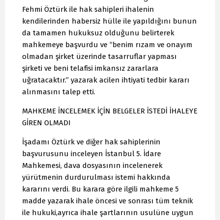
Fehmi Öztürk ile hak sahipleri ihalenin
kendilerinden habersiz hülle ile yapıldığını bunun
da tamamen hukuksuz olduğunu belirterek
mahkemeye başvurdu ve “benim rızam ve onayım
olmadan şirket üzerinde tasarruflar yapması
şirketi ve beni telafisi imkansız zararlara
uğratacaktır.” yazarak acilen ihtiyati tedbir kararı
alınmasını talep etti.
MAHKEME İNCELEMEK İÇİN BELGELER İSTEDİ İHALEYE
GİREN OLMADI
İşadamı Öztürk ve diğer hak sahiplerinin
başvurusunu inceleyen İstanbul 5. İdare
Mahkemesi, dava dosyasının incelenerek
yürütmenin durdurulması istemi hakkında
kararını verdi. Bu karara göre ilgili mahkeme 5
madde yazarak ihale öncesi ve sonrası tüm teknik
ile hukuki,ayrıca ihale şartlarının usulüne uygun