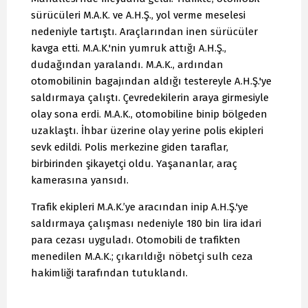
sürücüleri M.A.K. ve A.H.Ş., yol verme meselesi
nedeniyle tartıştı. Araçlarından inen sürücüler
kavga etti. M.A.K.'nin yumruk attığı A.H.Ş.,
dudağından yaralandı. M.A.K., ardından
otomobilinin bagajından aldığı testereyle A.H.Ş.'ye
saldırmaya çalıştı. Çevredekilerin araya girmesiyle
olay sona erdi. M.A.K., otomobiline binip bölgeden
uzaklaştı. İhbar üzerine olay yerine polis ekipleri
sevk edildi. Polis merkezine giden taraflar,
birbirinden şikayetçi oldu. Yaşananlar, araç
kamerasına yansıdı.
Trafik ekipleri M.A.K.’ye aracından inip A.H.Ş.'ye
saldırmaya çalışması nedeniyle 180 bin lira idari
para cezası uyguladı. Otomobili de trafikten
menedilen M.A.K.; çıkarıldığı nöbetçi sulh ceza
hakimliği tarafından tutuklandı.