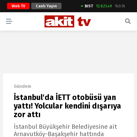
Web TV
Canlı Yayın
BIST
13.821,49
%0.16
ARAMA YAP
Gündem
İstanbul'da İETT otobüsü yan
yattı! Yolcular kendini dışarıya
zor attı
İstanbul Büyükşehir Belediyesine ait
Arnavutköy-Başakşehir hattında