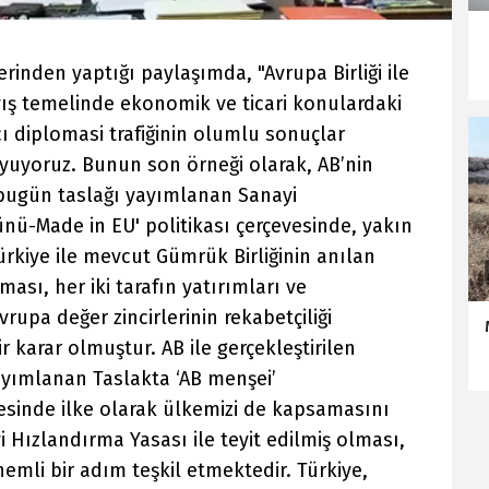
inden yaptığı paylaşımda, "Avrupa Birliği ile
ış temelinde ekonomik ve ticari konulardaki
 diplomasi trafiğinin olumlu sonuçlar
yoruz. Bunun son örneği olarak, AB’nin
 bugün taslağı yayımlanan Sanayi
nü-Made in EU' politikası çerçevesinde, yakın
kiye ile mevcut Gümrük Birliğinin anılan
ması, her iki tarafın yatırımları ve
vrupa değer zincirlerinin rekabetçiliği
 karar olmuştur. AB ile gerçekleştirilen
yayımlanan Taslakta ‘AB menşei’
vesinde ilke olarak ülkemizi de kapsamasını
 Hızlandırma Yasası ile teyit edilmiş olması,
önemli bir adım teşkil etmektedir. Türkiye,