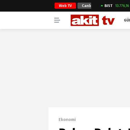
Web TV
Canlı
BIST
13.776,16
Yayın
GÜ
Ekonomi