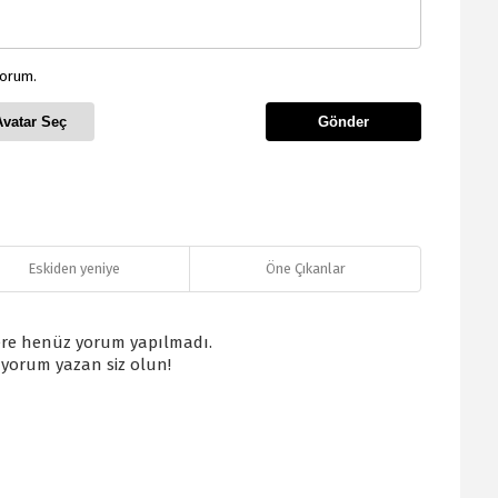
yorum.
Avatar Seç
Gönder
Eskiden yeniye
Öne Çıkanlar
re henüz yorum yapılmadı.
k yorum yazan siz olun!