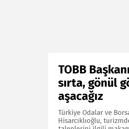
TOBB Başkanı 
sırta, gönül 
aşacağız
Türkiye Odalar ve Borsa
Hisarcıklıoğlu, turizm
taleplerini ilgili makam