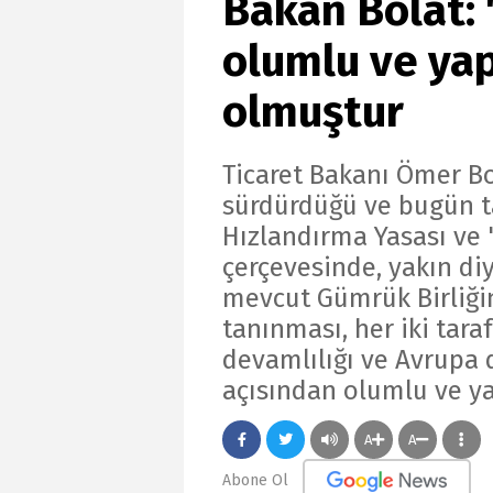
Bakan Bolat: 
olumlu ve yap
olmuştur
Ticaret Bakanı Ömer Bol
sürdürdüğü ve bugün t
Hızlandırma Yasası ve 
çerçevesinde, yakın d
mevcut Gümrük Birliğin
tanınması, her iki taraf
devamlılığı ve Avrupa d
açısından olumlu ve ya
A
A
Abone Ol