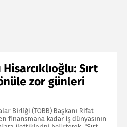
Hisarcıklıoğlu: Sırt
gönüle zor günleri
lar Birliği (TOBB) Başkanı Rifat
den finansmana kadar iş dünyasının
lara ilettiklerini belirterek, "Sırt