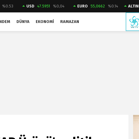
%0.53
USD
47.5951
%0,04
EURO
55,0662
%0.14
ALTIN
NDEM
DÜNYA
EKONOMI
RAMAZAN