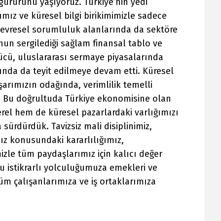
gururunu yaşıyoruz. Türkiye’nin yedi
ımız ve küresel bilgi birikimimizle sadece
 çevresel sorumluluk alanlarında da sektöre
un sergilediği sağlam finansal tablo ve
gücü, uluslararası sermaye piyasalarında
nda da teyit edilmeye devam etti. Küresel
arımızın odağında, verimlilik temelli
r. Bu doğrultuda Türkiye ekonomisine olan
rel hem de küresel pazarlardaki varlığımızı
sürdürdük. Tavizsiz mali disiplinimiz,
ız konusundaki kararlılığımız,
mizle tüm paydaşlarımız için kalıcı değer
 istikrarlı yolculuğumuza emekleri ve
üm çalışanlarımıza ve iş ortaklarımıza