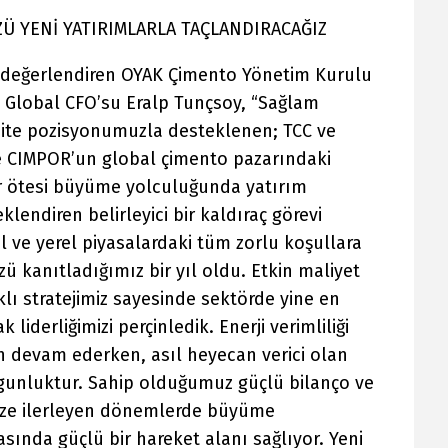
Ü YENİ YATIRIMLARLA TAÇLANDIRACAĞIZ
ı değerlendiren OYAK Çimento Yönetim Kurulu
 Global CFO’su Eralp Tunçsoy, “Sağlam
idite pozisyonumuzla desteklenen; TCC ve
 ve CIMPOR’un global çimento pazarındaki
r ötesi büyüme yolculuğunda yatırım
eklendiren belirleyici bir kaldıraç görevi
el ve yerel piyasalardaki tüm zorlu koşullara
kanıtladığımız bir yıl oldu. Etkin maliyet
klı stratejimiz sayesinde sektörde yine en
liderliğimizi perçinledik. Enerji verimliliği
 devam ederken, asıl heyecan verici olan
lgunluktur. Sahip olduğumuz güçlü bilanço ve
bize ilerleyen dönemlerde büyüme
sında güçlü bir hareket alanı sağlıyor. Yeni