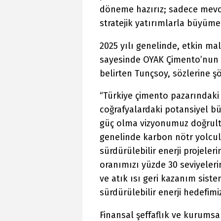
döneme hazırız; sadece me
stratejik yatırımlarla büyüme
2025 yılı genelinde, etkin ma
sayesinde OYAK Çimento’nun 
belirten Tunçsoy, sözlerine ş
“Türkiye çimento pazarındaki t
coğrafyalardaki potansiyel b
güç olma vizyonumuz doğrultu
genelinde karbon nötr yolcul
sürdürülebilir enerji projeler
oranımızı yüzde 30 seviyeleri
ve atık ısı geri kazanım sist
sürdürülebilir enerji hedefimi
Finansal şeffaflık ve kurumsal