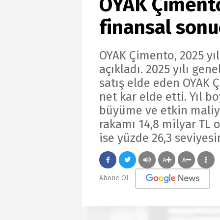
OYAK Çimento,
finansal sonuç
OYAK Çimento, 2025 yılı
açıkladı. 2025 yılı gen
satış elde eden OYAK Ç
net kar elde etti. Yıl
büyüme ve etkin maliy
rakamı 14,8 milyar TL 
ise yüzde 26,3 seviyesi
A
A
Abone Ol