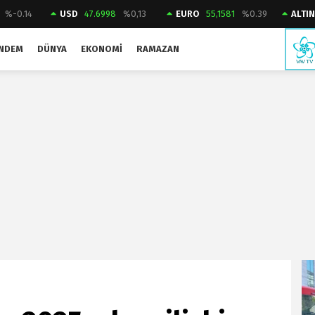
%-0.14
USD
47.6998
%0,13
EURO
55,1581
%0.39
ALTIN
NDEM
DÜNYA
EKONOMI
RAMAZAN