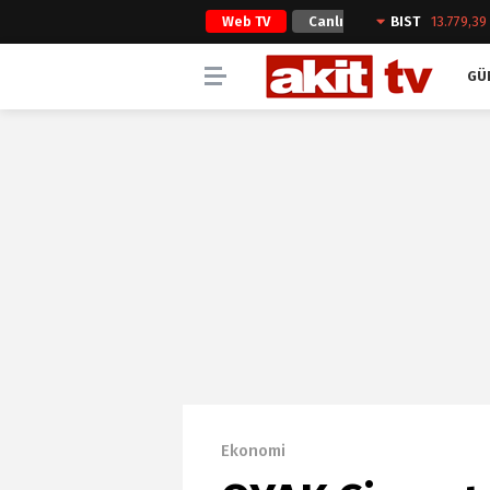
Web TV
Canlı
BIST
13.779,39
Yayın
GÜ
Ekonomi