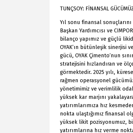
TUNÇSOY: FİNANSAL GÜCÜMÜZ
Yıl sonu finansal sonuçların
Başkan Yardımcısı ve CIMPOR
bilanço yapımız ve güçlü lik
OYAK’ın bütünleşik sinerjisi
gücü, OYAK Çimento’nun sını
stratejisini hızlandıran ve ölç
görmektedir. 2025 yılı, küres
rağmen operasyonel gücümüzü 
yönetimimiz ve verimlilik oda
yüksek kar marjını yakalayarak 
yatırımlarımıza hız kesmeden
nokta ulaştığımız finansal o
yüksek likit pozisyonumuz, 
yatırımlarına hız verme nokta