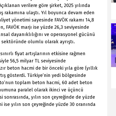
çıklanan verilere göre şirket, 2025 yılında
tış rakamına ulaştı. Yıl boyunca devam eden
liyet yönetimi sayesinde FAVÖK rakamı 14,8
en, FAVÖK marjı ise yüzde 26,3 seviyesinde
ansal dayanıklılığını ve operasyonel gücünü
 sektöründe olumlu olarak ayrıştı.
, sınırlı fiyat artışlarının etkisine rağmen
yle 56,5 milyar TL seviyesinde
ır beton hacmi de bir önceki yıla göre (yıllık
tış gösterdi. Türkiye’nin yedi bölgesinde
nto’nun toplam beton hacmi, 60 adet beton
numuna paralel olarak ikinci ve üçüncü
si sonrasında, yılın son çeyreğinde de yüzde
mi ise yılın son çeyreğinde yüzde 30 oranında