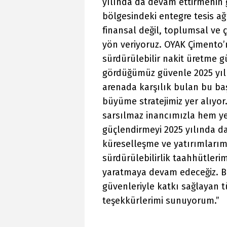
yılında da devam ettirmenin 
bölgesindeki entegre tesis ağ
finansal değil, toplumsal ve
yön veriyoruz. OYAK Çimento’n
sürdürülebilir nakit üretme 
gördüğümüz güvenle 2025 yılı
arenada karşılık bulan bu baş
büyüme stratejimiz yer alıyo
sarsılmaz inancımızla hem ye
güçlendirmeyi 2025 yılında da 
küreselleşme ve yatırımlarım
sürdürülebilirlik taahhütleri
yaratmaya devam edeceğiz. Bu
güvenleriyle katkı sağlayan t
teşekkürlerimi sunuyorum.”