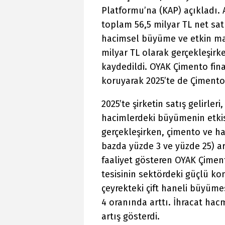
Platformu’na (KAP) açıkladı. A
toplam 56,5 milyar TL net sa
hacimsel büyüme ve etkin ma
milyar TL olarak gerçekleşirk
kaydedildi. OYAK Çimento fin
koruyarak 2025’te de Çimento
2025’te şirketin satış gelirleri
hacimlerdeki büyümenin etkisi
gerçekleşirken, çimento ve haz
bazda yüzde 3 ve yüzde 25) ar
faaliyet gösteren OYAK Çime
tesisinin sektördeki güçlü ko
çeyrekteki çift haneli büyüme
4 oranında arttı. İhracat hac
artış gösterdi.