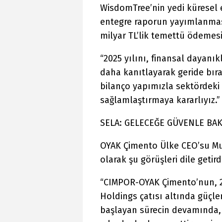
WisdomTree’nin yedi küresel e
entegre raporun yayımlanması
milyar TL’lik temettü ödemesi
“2025 yılını, finansal dayanı
daha kanıtlayarak geride bı
bilanço yapımızla sektörde
sağlamlaştırmaya kararlıyız.”
SELA: GELECEĞE GÜVENLE BA
OYAK Çimento Ülke CEO’su Mura
olarak şu görüşleri dile getird
“CIMPOR-OYAK Çimento’nun, 2
Holdings çatısı altında güçleri
başlayan sürecin devamında, 