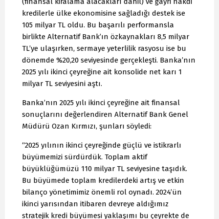
(finansal kiralama alacakları dahil) ve gayri nakdi
kredilerle ülke ekonomisine sağladığı destek ise
105 milyar TL oldu. Bu başarılı performansla
birlikte Alternatif Bank’ın özkaynakları 8,5 milyar
TL’ye ulaşırken, sermaye yeterlilik rasyosu ise bu
dönemde %20,20 seviyesinde gerçekleşti. Banka’nın
2025 yılı ikinci çeyreğine ait konsolide net karı 1
milyar TL seviyesini aştı.
Banka’nın 2025 yılı ikinci çeyreğine ait finansal
sonuçlarını değerlendiren Alternatif Bank Genel
Müdürü Ozan Kırmızı, şunları söyledi:
“2025 yılının ikinci çeyreğinde güçlü ve istikrarlı
büyümemizi sürdürdük. Toplam aktif
büyüklüğümüzü 110 milyar TL seviyesine taşıdık.
Bu büyümede toplam kredilerdeki artış ve etkin
bilanço yönetimimiz önemli rol oynadı. 2024’ün
ikinci yarısından itibaren devreye aldığımız
stratejik kredi büyümesi yaklaşımı bu çeyrekte de