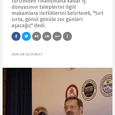
turizmden finansmana kadar iş
dünyasının taleplerini ilgili
makamlara ilettiklerini belirterek, "Sırt
sırta, gönül gönüle zor günleri
aşacağız" dedi.
A
A
2026-08-02 21:38:47