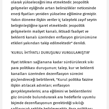
olarak yükseleceğini ima etmektedir. Jeopolitik
gelişmeler eşliğinde artan belirsizlikler neticesinde
enerji fiyatları yeniden yükselme eğilimine girmiştir.
Yakın döneme ilişkin veriler iç talepteki zayıf seyrin
belirginleştiğine işaret etmektedir. Jeopolitik
gelişmelerin maliyet kanalı, iktisadi faaliyet ve
beklenti kanalı üzerinden enflasyon görünümüne
etkileri yakından takip edilmektedir" denildi.
'KURUL İHTİYATLI DURUŞUNU VURGULAMIŞTIR'
Fiyat istikrarı sağlanana kadar sürdürülecek sıkı
para politikası duruşunun; talep, kur ve beklenti
kanalları üzerinden dezenflasyon sürecini
güçlendireceği belirtilerek, "Kurul politika faizine
ilişkin atılacak adımları; enflasyon
gerçekleşmelerini, ana eğilimini ve beklentilerini
göz önünde bulundurarak ara hedeflerle uyumlu
biçimde dezenflasyonun gerektirdiği sıkılığı
sağlayacak şekilde belirleyecektir. Para politikası