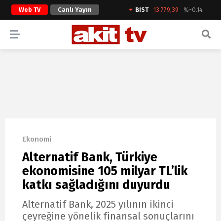
Web TV
Canlı Yayın
BIST
13.779,39
%-0.14
ARAMA YAP
Ekonomi
Alternatif Bank, Türkiye
ekonomisine 105 milyar TL’lik
katkı sağladığını duyurdu
Alternatif Bank, 2025 yılının ikinci
çeyreğine yönelik finansal sonuçlarını