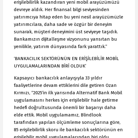
erişilebilirlik kazandıran yeni mobil arayüzümüzü
devreye aldık. Her finansal bilgi seviyesinden
yatırımcıya hitap eden bu yeni nesil arayüzümüzle
yatırımcılara, daha sade ve özgür bir deneyim
sunarak, müşteri deneyimini üst seviyeye taşıdık.
Bankamızın dijitalleşme vizyonunu yansıtan bu
yenilikle, yatırım dünyasında fark yarattık.”
‘BANKACILIK SEKTÖRÜNÜN EN ERİŞİLEBİLİR MOBİL
UYGULAMALARINDAN BİRİ OLDUK’
Kapsayıcı bankacılık anlayışıyla 33 yıldır
faaliyetlerine devam ettiklerini dile getiren Ozan
Kırmızı, “2025’in ilk yarısında Alternatif Bank Mobil
uygulamasını herkes için erişilebilir hale getirme
hedefi doğrultusunda önemli bir başarıyı daha
elde ettik. Mobil uygulamamız, Blindlook
tarafından yapılan ölçümleme sonuçlarına göre,
85 erişilebilirlik skoru ile bankacılık sektörünün en
erişilebilir mobil uygulamalarından biri oldu.