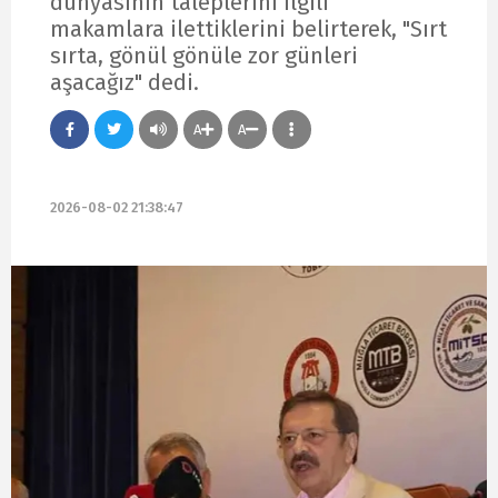
dünyasının taleplerini ilgili
makamlara ilettiklerini belirterek, "Sırt
sırta, gönül gönüle zor günleri
aşacağız" dedi.
A
A
2026-08-02 21:38:47