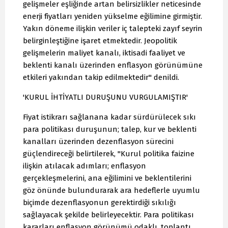
gelişmeler eşliğinde artan belirsizlikler neticesinde
enerji fiyatları yeniden yükselme eğilimine girmiştir.
Yakın döneme ilişkin veriler iç talepteki zayıf seyrin
belirginleştiğine işaret etmektedir. Jeopolitik
gelişmelerin maliyet kanalı, iktisadi faaliyet ve
beklenti kanalı üzerinden enflasyon görünümüne
etkileri yakından takip edilmektedir" denildi.
'KURUL İHTİYATLI DURUŞUNU VURGULAMIŞTIR'
Fiyat istikrarı sağlanana kadar sürdürülecek sıkı
para politikası duruşunun; talep, kur ve beklenti
kanalları üzerinden dezenflasyon sürecini
güçlendireceği belirtilerek, "Kurul politika faizine
ilişkin atılacak adımları; enflasyon
gerçekleşmelerini, ana eğilimini ve beklentilerini
göz önünde bulundurarak ara hedeflerle uyumlu
biçimde dezenflasyonun gerektirdiği sıkılığı
sağlayacak şekilde belirleyecektir. Para politikası
kararları enflasyon görünümü odaklı, toplantı