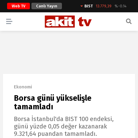
Web TV
Canlı Yayın
BIST
13.779,39
%-0.14
ARAMA YAP
Ekonomi
Borsa günü yükselişle
tamamladı
Borsa İstanbul'da BIST 100 endeksi,
günü yüzde 0,05 değer kazanarak
9.321,64 puandan tamamladı.