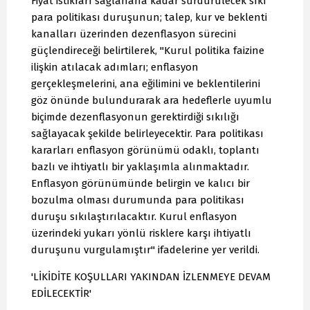
Fiyat istikrarı sağlanana kadar sürdürülecek sıkı
para politikası duruşunun; talep, kur ve beklenti
kanalları üzerinden dezenflasyon sürecini
güçlendireceği belirtilerek, "Kurul politika faizine
ilişkin atılacak adımları; enflasyon
gerçekleşmelerini, ana eğilimini ve beklentilerini
göz önünde bulundurarak ara hedeflerle uyumlu
biçimde dezenflasyonun gerektirdiği sıkılığı
sağlayacak şekilde belirleyecektir. Para politikası
kararları enflasyon görünümü odaklı, toplantı
bazlı ve ihtiyatlı bir yaklaşımla alınmaktadır.
Enflasyon görünümünde belirgin ve kalıcı bir
bozulma olması durumunda para politikası
duruşu sıkılaştırılacaktır. Kurul enflasyon
üzerindeki yukarı yönlü risklere karşı ihtiyatlı
duruşunu vurgulamıştır" ifadelerine yer verildi.
'LİKİDİTE KOŞULLARI YAKINDAN İZLENMEYE DEVAM
EDİLECEKTİR'