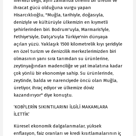
merkezi değil, aynı zamanda önemli bir üretim ve
ihracat gücü olduğuna vurgu yapan
Hisarcıklıoğlu, "Muğla, tarihiyle, doğasıyla,
deniziyle ve kültürüyle ülkemizin en kıymetli
şehirlerinden biri. Bodrum'uyla, Marmaris'iyle,
Fethiye'siyle, Datça'sıyla Türkiye'nin dünyaya
açılan yüzü. Yaklaşık 1500 kilometrelik kıyı şeridiyle
en özel turizm ve denizcilik merkezlerimizden biri
olmasının yanı sıra tarımdan su ürünlerine,
zeytinyağından madenciliğe ve yat imalatına kadar
çok yönlü bir ekonomiye sahip. Su ürünlerinde,
zeytinde, balda ve narenciyede öncü olan Muğla,
üretiyor, ihraç ediyor ve ülkemize döviz
kazandırıyor" diye konuştu.
‘KOBİ'LERİN SIKINTILARINI İLGİLİ MAKAMLARA
İLETTİK’
Küresel ekonomik dalgalanmalar, yüksek
enflasyon, faiz oranları ve kredi kısıtlamalarının iç