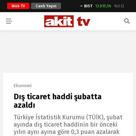
Web TV
Canlı Yayın
BIST
13.815,56
%0.12
ARAMA YAP
Ekonomi
Dış ticaret haddi şubatta
azaldı
Türkiye İstatistik Kurumu (TÜİK), şubat
ayında dış ticaret haddinin bir önceki
yılın aynı ayına göre 0,3 puan azalarak