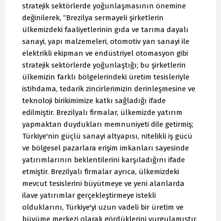
stratejik sektörlerde yoğunlaşmasının önemine
değinilerek, “Brezilya sermayeli şirketlerin
ülkemizdeki faaliyetlerinin gıda ve tarıma dayalı
sanayi, yapı malzemeleri, otomotiv yan sanayi ile
elektrikli ekipman ve endüstriyel otomasyon gibi
stratejik sektörlerde yoğunlaştığı; bu şirketlerin
ülkemizin farklı bölgelerindeki üretim tesisleriyle
istihdama, tedarik zincirlerimizin derinleşmesine ve
teknoloji birikimimize katkı sağladığı ifade
edilmiştir. Brezilyalı firmalar, ülkemizde yatırım
yapmaktan duydukları memnuniyeti dile getirmiş;
Türkiye'nin güçlü sanayi altyapısı, nitelikli iş gücü
ve bölgesel pazarlara erişim imkanları sayesinde
yatırımlarının beklentilerini karşıladığını ifade
etmiştir. Brezilyalı firmalar ayrıca, ülkemizdeki
mevcut tesislerini büyütmeye ve yeni alanlarda
ilave yatırımlar gerçekleştirmeye istekli
olduklarını, Türkiye'yi uzun vadeli bir üretim ve
büyüme merkezi olarak gördüklerini vurgulamıştır.