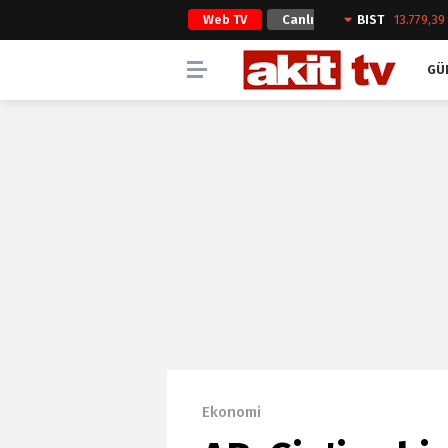
Web TV
Canlı
BIST
13.779,39
Yayın
GÜ
Ekonomi