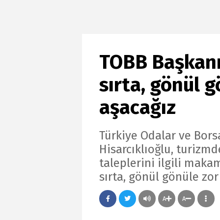
TOBB Başkanı 
sırta, gönül 
aşacağız
Türkiye Odalar ve Borsa
Hisarcıklıoğlu, turizm
taleplerini ilgili makam
sırta, gönül gönüle zor
A
A