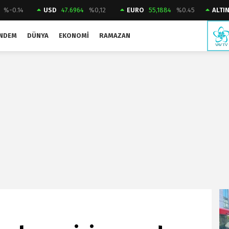
%-0.14
USD
47.6964
%0,12
EURO
55,1884
%0.45
ALTI
NDEM
DÜNYA
EKONOMI
RAMAZAN