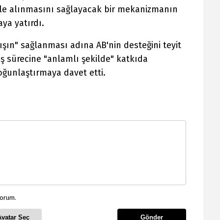
 ele alınmasını sağlayacak bir mekanizmanın
a yatırdı.
ışın" sağlanması adına AB'nin desteğini teyit
ış sürecine "anlamlı şekilde" katkıda
ğunlaştırmaya davet etti.
yorum.
Avatar Seç
Gönder