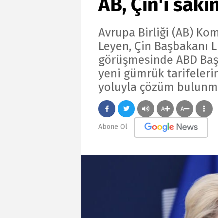
AB, Çin'i saki
Avrupa Birliği (AB) Ko
Leyen, Çin Başbakanı Li
görüşmesinde ABD Baş
yeni gümrük tarifeleri
yoluyla çözüm bulunma
A
A
Abone Ol