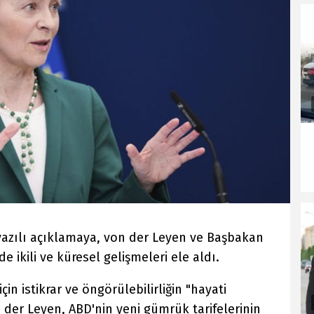
azılı açıklamaya, von der Leyen ve Başbakan
e ikili ve küresel gelişmeleri ele aldı.
n istikrar ve öngörülebilirliğin "hayati
 der Leyen, ABD'nin yeni gümrük tarifelerinin