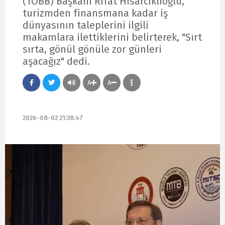
(TOBB) Başkanı Rifat Hisarcıklıoğlu,
turizmden finansmana kadar iş
dünyasının taleplerini ilgili
makamlara ilettiklerini belirterek, "Sırt
sırta, gönül gönüle zor günleri
aşacağız" dedi.
A
A
2026-08-02 21:38:47