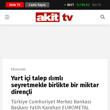
Web TV
Canlı Yayın
BIST
13.798,82
%0.70
ARAMA YAP
Ekonomi
Yurt içi talep ılımlı
seyretmekle birlikte bir miktar
dirençli
Türkiye Cumhuriyet Merkez Bankası
Başkanı Fatih Karahan EUROMETAL