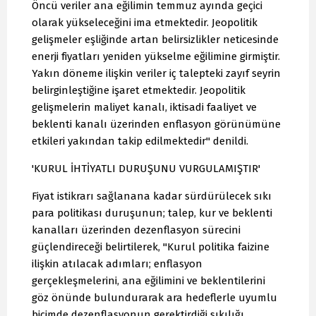
Öncü veriler ana eğilimin temmuz ayında geçici
olarak yükseleceğini ima etmektedir. Jeopolitik
gelişmeler eşliğinde artan belirsizlikler neticesinde
enerji fiyatları yeniden yükselme eğilimine girmiştir.
Yakın döneme ilişkin veriler iç talepteki zayıf seyrin
belirginleştiğine işaret etmektedir. Jeopolitik
gelişmelerin maliyet kanalı, iktisadi faaliyet ve
beklenti kanalı üzerinden enflasyon görünümüne
etkileri yakından takip edilmektedir" denildi.
'KURUL İHTİYATLI DURUŞUNU VURGULAMIŞTIR'
Fiyat istikrarı sağlanana kadar sürdürülecek sıkı
para politikası duruşunun; talep, kur ve beklenti
kanalları üzerinden dezenflasyon sürecini
güçlendireceği belirtilerek, "Kurul politika faizine
ilişkin atılacak adımları; enflasyon
gerçekleşmelerini, ana eğilimini ve beklentilerini
göz önünde bulundurarak ara hedeflerle uyumlu
biçimde dezenflasyonun gerektirdiği sıkılığı