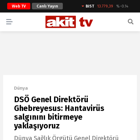
Web TV
Canlı Yayın
BIST
13.779,39
%-0.14
ARAMA YAP
Dünya
DSÖ Genel Direktörü
Ghebreyesus: Hantavirüs
salgınını bitirmeye
yaklaşıyoruz
Dünya Sağlık Örgütü Genel Direktörü