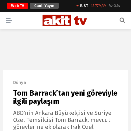
Web TV
Canlı Yayın
BIST
13.779,39
%-0.14
ARAMA YAP
Dünya
Tom Barrack’tan yeni göreviyle
ilgili paylaşım
ABD'nin Ankara Büyükelçisi ve Suriye
Özel Temsilcisi Tom Barrack, mevcut
görevlerine ek olarak Irak Özel