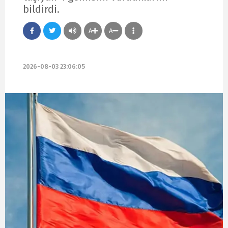
bildirdi.
A
A
2026-08-03 23:06:05