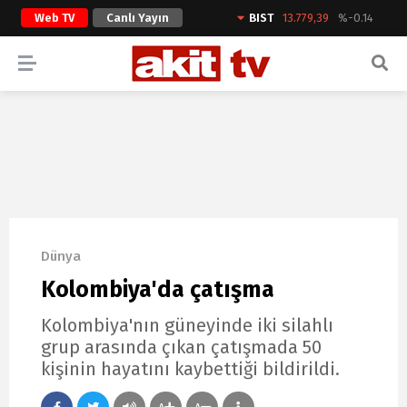
Web TV
Canlı Yayın
BIST
13.779,39
%-0.14
ARAMA YAP
Dünya
Kolombiya'da çatışma
Kolombiya'nın güneyinde iki silahlı
grup arasında çıkan çatışmada 50
kişinin hayatını kaybettiği bildirildi.