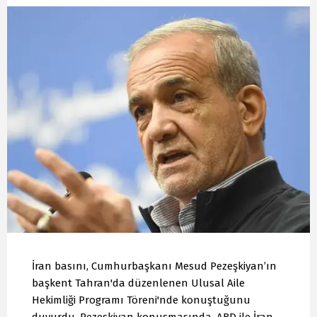
İran basını, Cumhurbaşkanı Mesud Pezeşkiyan’ın
başkent Tahran'da düzenlenen Ulusal Aile
Hekimliği Programı Töreni'nde konuştuğunu
duyurdu. Pezeşkiyan konuşmasında, ABD ile İran