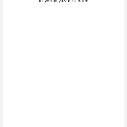
İlk yorum yazan siz olun!