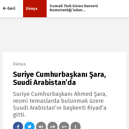
Web TV
Canlı Yayın
BIST
13.678,63
%-0.18
Somali Türk Görev Kuvveti
Geri
Dünya
Komutanlığı’ndan...
Dünya
Suriye Cumhurbaşkanı Şara,
Suudi Arabistan’da
Suriye Cumhurbaşkanı Ahmed Şara,
resmi temaslarda bulunmak üzere
Suudi Arabistan’ın başkenti Riyad’a
gitti.
A
A