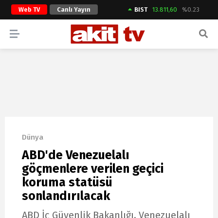
Web TV
Canlı Yayın
BIST
13.811,60
%0.23
ARAMA YAP
Dünya
ABD'de Venezuelalı
göçmenlere verilen geçici
koruma statüsü
sonlandırılacak
ABD İç Güvenlik Bakanlığı, Venezuelalı