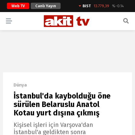
Web TV
Canlı Yayın
BIST
13.779,39
%-0.14
ARAMA YAP
Dünya
İstanbul'da kaybolduğu öne
sürülen Belaruslu Anatol
Kotau yurt dışına çıkmış
Kişisel işleri için Varşova'dan
İstanbul'a geldikten sonra