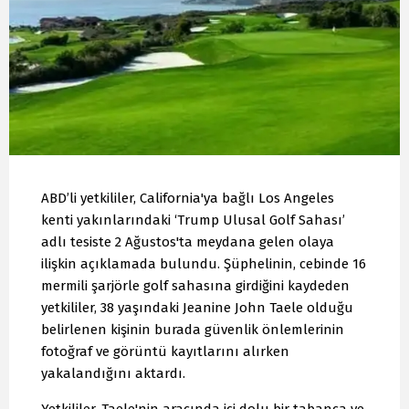
ABD’li yetkililer, California'ya bağlı Los Angeles
kenti yakınlarındaki ‘Trump Ulusal Golf Sahası’
adlı tesiste 2 Ağustos'ta meydana gelen olaya
ilişkin açıklamada bulundu. Şüphelinin, cebinde 16
mermili şarjörle golf sahasına girdiğini kaydeden
yetkililer, 38 yaşındaki Jeanine John Taele olduğu
belirlenen kişinin burada güvenlik önlemlerinin
fotoğraf ve görüntü kayıtlarını alırken
yakalandığını aktardı.
Yetkililer, Taele'nin aracında içi dolu bir tabanca ve