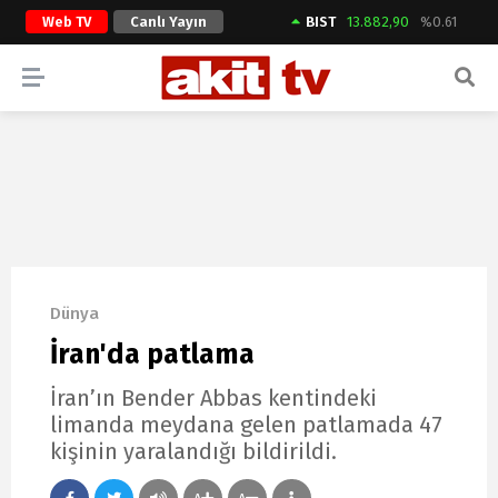
Web TV
Canlı Yayın
BIST
13.882,90
%0.61
ARAMA YAP
Dünya
İran'da patlama
İran’ın Bender Abbas kentindeki
limanda meydana gelen patlamada 47
kişinin yaralandığı bildirildi.