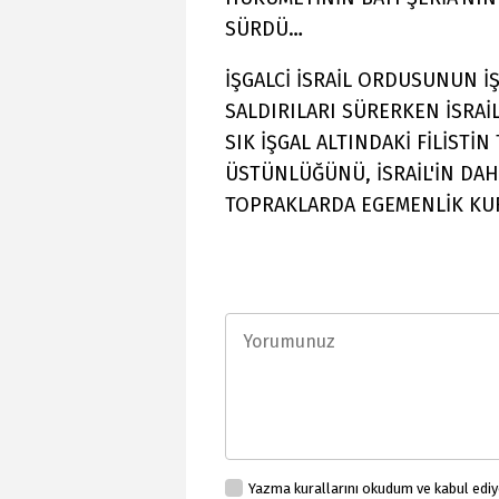
SÜRDÜ…
İŞGALCİ İSRAİL ORDUSUNUN İŞ
SALDIRILARI SÜRERKEN İSRAİL'
SIK İŞGAL ALTINDAKİ FİLİST
ÜSTÜNLÜĞÜNÜ, İSRAİL'İN DAH
TOPRAKLARDA EGEMENLİK KURM
Yazma kurallarını okudum ve kabul edi