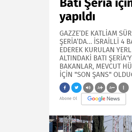
Batı Şeria içi
yapıldı
GAZZE’DE KATLİAM SÜR
ŞERİA’DA… İSRAİLLİ 4 
EDEREK KURULAN YERLE
ALTINDAKİ BATI ŞERİA
BAKANLAR, MEVCUT HÜK
İÇİN "SON ŞANS" OLD
A
A
Abone Ol