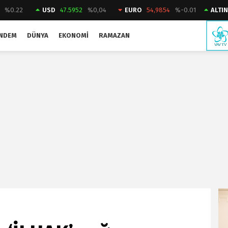
%0.22
USD
47.5952
%0,04
EURO
54,9854
%-0.01
ALTIN
NDEM
DÜNYA
EKONOMI
RAMAZAN