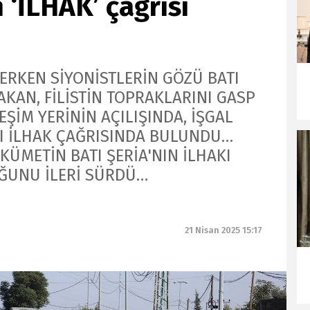
n ‘İLHAK’ çağrısı
ERKEN SİYONİSTLERİN GÖZÜ BATI
BAKAN, FİLİSTİN TOPRAKLARINI GASP
ŞİM YERİNİN AÇILIŞINDA, İŞGAL
'YI İLHAK ÇAĞRISINDA BULUNDU…
ÜMETİN BATI ŞERİA'NIN İLHAKI
UĞUNU İLERİ SÜRDÜ…
21 Nisan 2025 15:17