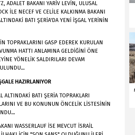
Z, ADALET BAKANI YARİV LEVİN, ULUSAL
CK İLE NECEF VE CELİLE KALKINMA BAKANI
LTINDAKİ BATI ŞERİA'DA YENİ İŞGAL YERİNİN
STİN TOPRAKLARINI GASP EDEREK KURULAN
SAVUNMA HATTI ANLAMINA GELDİĞİNİ ÖNE
EYİNE YÖNELİK SALDIRILARI DEVAM
 BULUNDU…
 İŞGALE HAZIRLANIYOR
L ALTINDAKİ BATI ŞERİA TOPRAKLARI
LARINI VE BU KONUNUN ÖNCELİK LİSTESİNİN
UNDU…
AKANI WASSERLAUF İSE MEVCUT İSRAİL
 İLHAKI İÇİN "SON ŞANS" OLDUĞUNU İLERİ