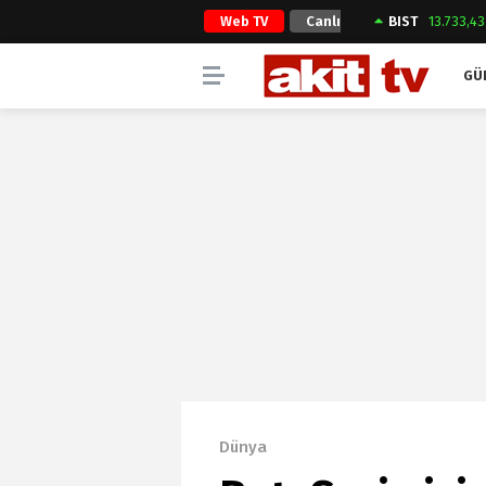
Web TV
Canlı
BIST
13.733,43
Yayın
GÜ
Dünya