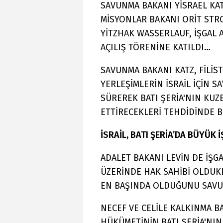
SAVUNMA BAKANI YİSRAEL KAT
MİSYONLAR BAKANI ORİT STRO
YİTZHAK WASSERLAUF, İŞGAL A
AÇILIŞ TÖRENİNE KATILDI…
SAVUNMA BAKANI KATZ, FİLİ
YERLEŞİMLERİN İSRAİL İÇİN 
SÜREREK BATI ŞERİA'NIN KUZ
ETTİRECEKLERİ TEHDİDİNDE
İSRAİL, BATI ŞERİA’DA BÜYÜK
ADALET BAKANI LEVİN DE İŞGA
ÜZERİNDE HAK SAHİBİ OLDUK
EN BAŞINDA OLDUĞUNU SAV
NECEF VE CELİLE KALKINMA B
HÜKÜMETİNİN BATI ŞERİA'NIN