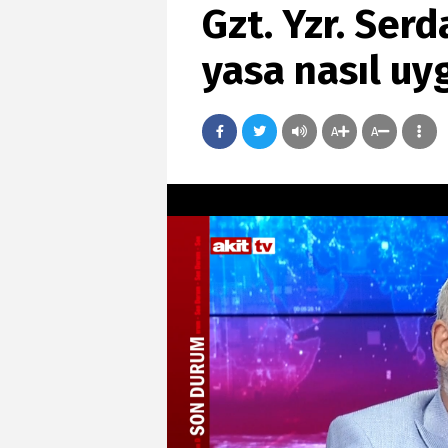
Gzt. Yzr. Ser
yasa nasıl u
A
A