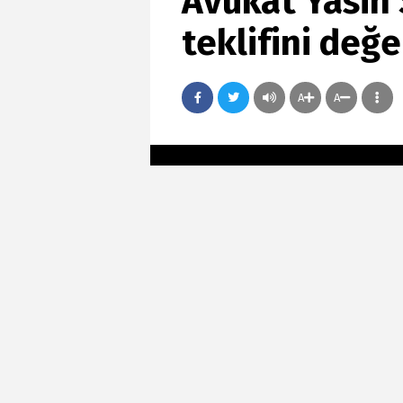
Avukat Yasin 
teklifini değe
A
A