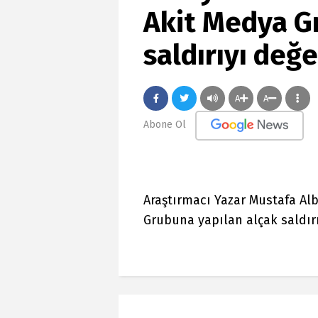
Akit Medya G
saldırıyı değe
A
A
Abone Ol
Araştırmacı Yazar Mustafa Al
Grubuna yapılan alçak saldırı