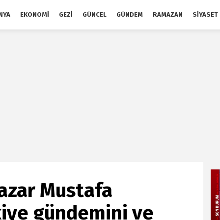
NYA
EKONOMI
GEZI
GÜNCEL
GÜNDEM
RAMAZAN
SIYASET
Yazar Mustafa
kiye gündemini ve