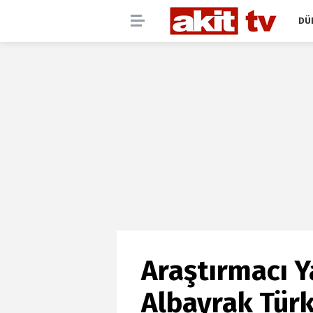
DÜ
Araştırmacı 
Albayrak Tür