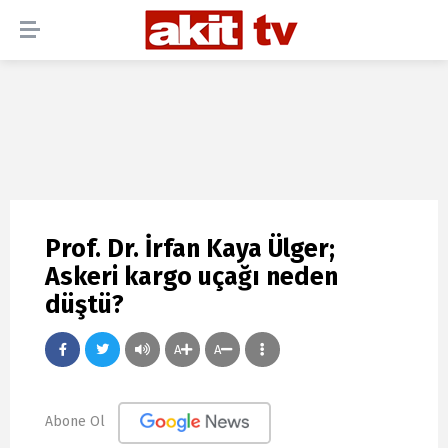
Prof. Dr. İrfan Kaya Ülger;
Askeri kargo uçağı neden
düştü?
A
A
Abone Ol