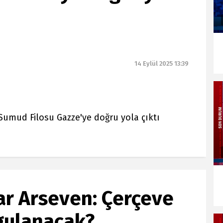
14 Eylül 2025 13:39
Sumud Filosu Gazze'ye doğru yola çıktı
dar Arseven: Çerçeve
ygulanacak?