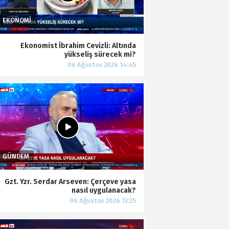
Ekonomist İbrahim Cevizli: Altında
yükseliş sürecek mi?
Gzt. Yzr. Serdar Arseven: Çerçeve yasa
nasıl uygulanacak?