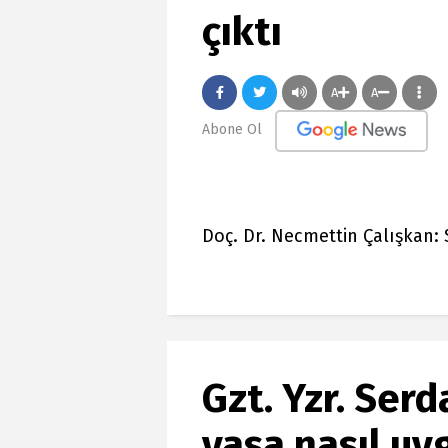
çıktı
A
A
Abone Ol
Doç. Dr. Necmettin Çalışkan: 
Gzt. Yzr. Ser
yasa nasıl u