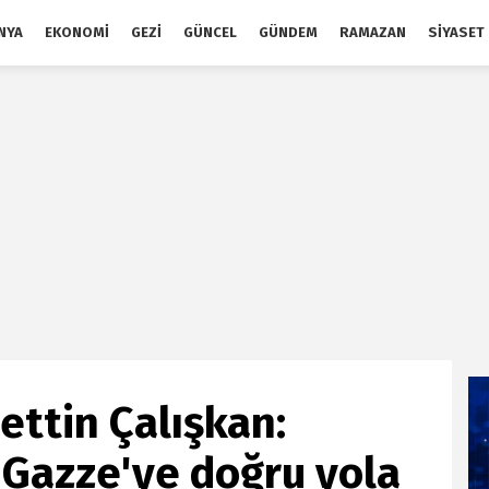
NYA
EKONOMI
GEZI
GÜNCEL
GÜNDEM
RAMAZAN
SIYASET
ettin Çalışkan:
 Gazze'ye doğru yola