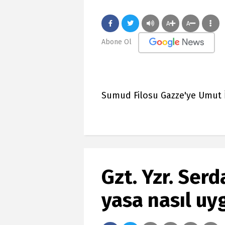
A
A
Abone Ol
Sumud Filosu Gazze'ye Umut İ
Gzt. Yzr. Ser
yasa nasıl u