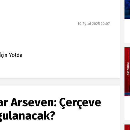
10 Eylül 2025 20:07
çin Yolda
dar Arseven: Çerçeve
ygulanacak?