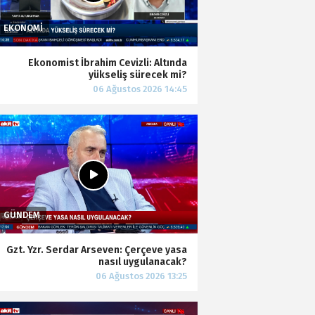
Ekonomist İbrahim Cevizli: Altında
yükseliş sürecek mi?
Gzt. Yzr. Serdar Arseven: Çerçeve yasa
nasıl uygulanacak?