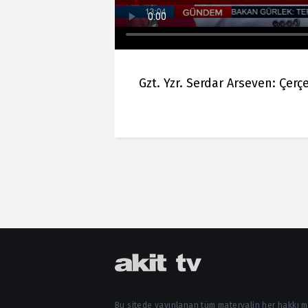
Gzt. Yzr. Serdar Arseven: Çer
Bu sitede yayınlanan tüm materyalin her hakkı 