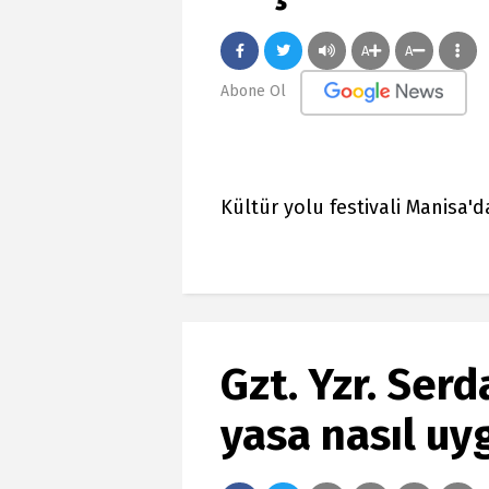
A
A
Abone Ol
Kültür yolu festivali Manisa'd
Gzt. Yzr. Ser
yasa nasıl u