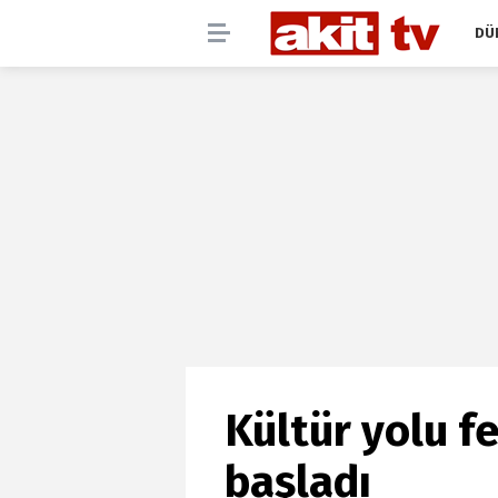
DÜ
Kültür yolu f
başladı