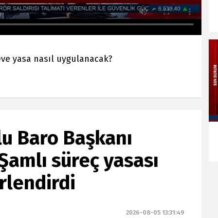
çeve yasa nasıl uygulanacak?
lu Baro Başkanı
Şamlı süreç yasası
rlendirdi
2026-08-05 13:31:49