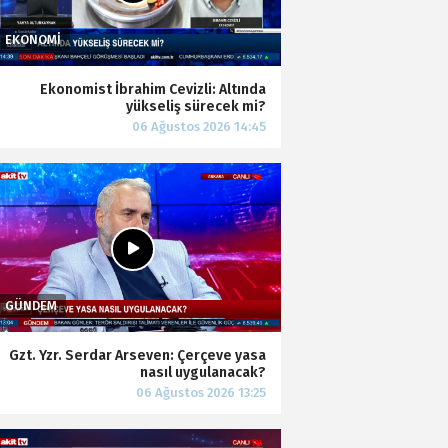
Ekonomist İbrahim Cevizli: Altında
yükseliş sürecek mi?
Gzt. Yzr. Serdar Arseven: Çerçeve yasa
nasıl uygulanacak?