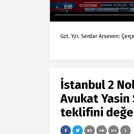
Gzt. Yzr. Serdar Arseven: Çer
İstanbul 2 No
Avukat Yasin 
teklifini değe
A
A