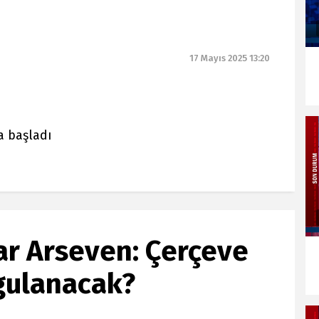
17 Mayıs 2025 13:20
a başladı
dar Arseven: Çerçeve
ygulanacak?