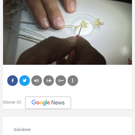
A
A
Abone Ol
Gündem