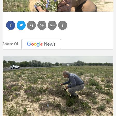
A
A
Abone Ol