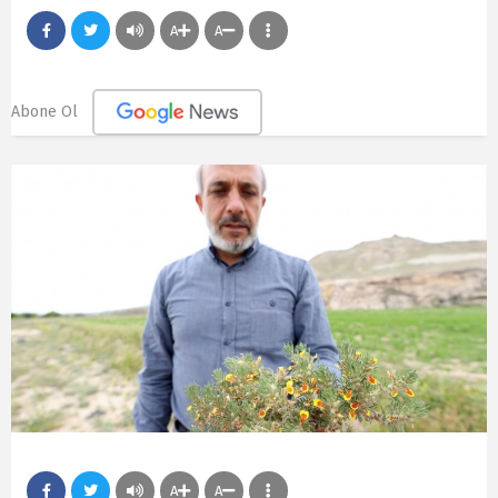
A
A
Abone Ol
A
A