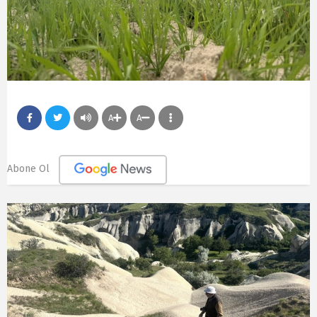
A
A
Abone Ol