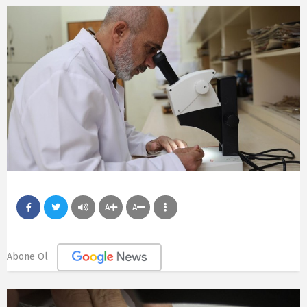
A
A
Abone Ol