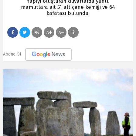
Yapıyı oluşturan duvarlarda yünlü
mamutlara ait 51 alt çene kemiği ve 64
kafatası bulundu.
A
A
Abone Ol