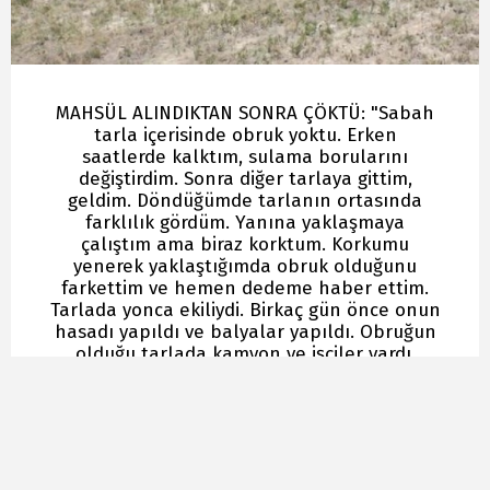
MAHSÜL ALINDIKTAN SONRA ÇÖKTÜ: "Sabah
tarla içerisinde obruk yoktu. Erken
saatlerde kalktım, sulama borularını
değiştirdim. Sonra diğer tarlaya gittim,
geldim. Döndüğümde tarlanın ortasında
farklılık gördüm. Yanına yaklaşmaya
çalıştım ama biraz korktum. Korkumu
yenerek yaklaştığımda obruk olduğunu
farkettim ve hemen dedeme haber ettim.
Tarlada yonca ekiliydi. Birkaç gün önce onun
hasadı yapıldı ve balyalar yapıldı. Obruğun
olduğu tarlada kamyon ve işçiler vardı.
Allah'tan o sırada oluşmadı."Tarla sahibi ise
daha önce de yakındaki başka bir tarlada 2
obruk oluştuğunu vurgulayarak, "Bu
bölgede birkaç tane daha obruk bulunuyor.
Tarlada çalışınca korku yaratıyor." diye
konuştu. Öte yandan obruk yeni oluştuğu